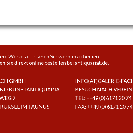
ere Werke zu unseren Schwerpunktthemen
n Sie direkt online bestellen bei
antiquariat.de
.
ACH GMBH
INFO(AT)GALERIE-FAC
UND KUNSTANTIQUARIAT
BESUCH NACH VEREI
WEG 7
TEL:
++49 (0) 6171 20 74
ERURSEL IM TAUNUS
FAX: ++49 (0) 6171 20 74