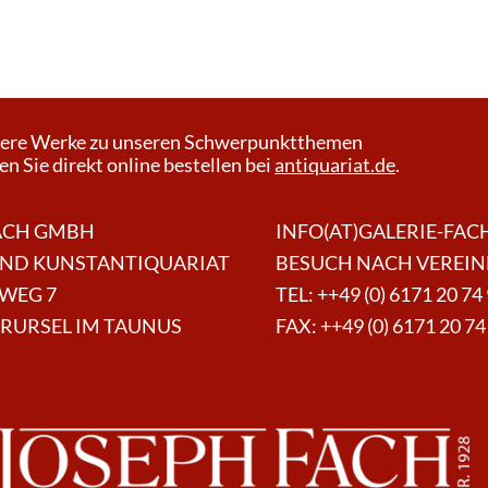
ere Werke zu unseren Schwerpunktthemen
n Sie direkt online bestellen bei
antiquariat.de
.
ACH GMBH
INFO(AT)GALERIE-FAC
UND KUNSTANTIQUARIAT
BESUCH NACH VEREI
WEG 7
TEL:
++49 (0) 6171 20 74
ERURSEL IM TAUNUS
FAX: ++49 (0) 6171 20 74