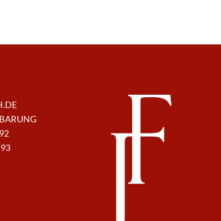
H.DE
NBARUNG
 92
 93