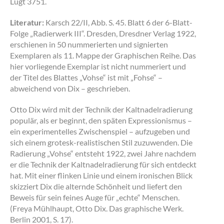
Lugt 3751.
Literatur:
Karsch 22/II, Abb. S. 45. Blatt 6 der 6-Blatt-
Folge „Radierwerk III“. Dresden, Dresdner Verlag 1922,
erschienen in 50 nummerierten und signierten
Exemplaren als 11. Mappe der Graphischen Reihe. Das
hier vorliegende Exemplar ist nicht nummeriert und
der Titel des Blattes „Vohse“ ist mit „Fohse“ –
abweichend von Dix – geschrieben.
Otto Dix wird mit der Technik der Kaltnadelradierung
populär, als er beginnt, den späten Expressionismus –
ein experimentelles Zwischenspiel – aufzugeben und
sich einem grotesk-realistischen Stil zuzuwenden. Die
Radierung „Vohse“ entsteht 1922, zwei Jahre nachdem
er die Technik der Kaltnadelradierung für sich entdeckt
hat. Mit einer flinken Linie und einem ironischen Blick
skizziert Dix die alternde Schönheit und liefert den
Beweis für sein feines Auge für „echte“ Menschen.
(Freya Mühlhaupt, Otto Dix. Das graphische Werk.
Berlin 2001, S. 17).