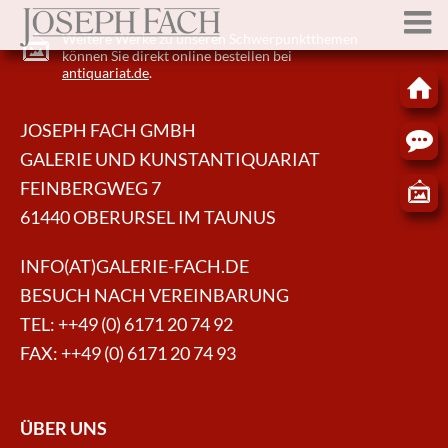
Weitere Werke zu unseren Schwerpunktthemen
können Sie direkt online bestellen bei
antiquariat.de
.
JOSEPH FACH GMBH
GALERIE UND KUNSTANTIQUARIAT
FEINBERGWEG 7
61440 OBERURSEL IM TAUNUS
INFO(AT)GALERIE-FACH.DE
BESUCH NACH VEREINBARUNG
TEL:
++49 (0) 6171 20 74 92
FAX: ++49 (0) 6171 20 74 93
ÜBER UNS